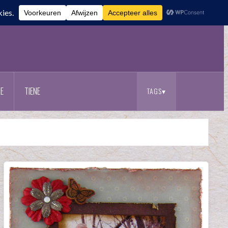
E
TIENE
TAGS