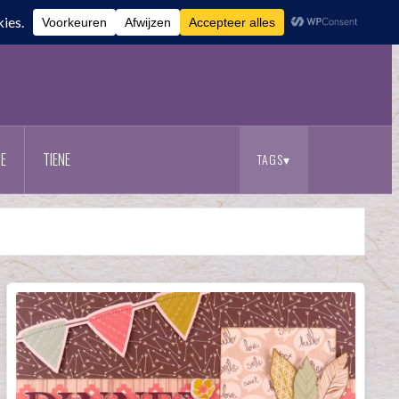
E
TIENE
TAGS